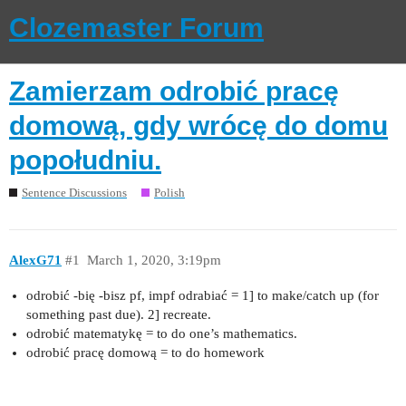
Clozemaster Forum
Zamierzam odrobić pracę
domową, gdy wrócę do domu
popołudniu.
Sentence Discussions
Polish
AlexG71
#1
March 1, 2020, 3:19pm
odrobić ‑bię ‑bisz pf, impf odrabiać = 1] to make/catch up (for
something past due). 2] recreate.
odrobić matematykę = to do one’s mathematics.
odrobić pracę domową = to do homework