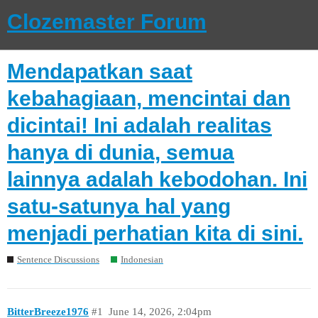
Clozemaster Forum
Mendapatkan saat
kebahagiaan, mencintai dan
dicintai! Ini adalah realitas
hanya di dunia, semua
lainnya adalah kebodohan. Ini
satu-satunya hal yang
menjadi perhatian kita di sini.
Sentence Discussions
Indonesian
BitterBreeze1976
#1
June 14, 2026, 2:04pm