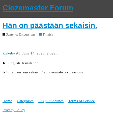
Clozemaster Forum
Hän on päästään sekaisin.
Sentence Discussions
Finnish
kirkeby
#1
June 14, 2026, 2:52am
English Translation
Is ‘olla päästään sekaisin’ an ideomatic expression?
Home
Categories
FAQ/Guidelines
Terms of Service
Privacy Policy